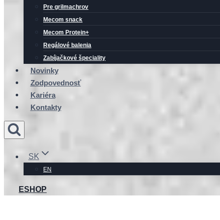
Pre grilmachrov
Mecom snack
Mecom Protein+
Regálové balenia
Zabíjačkové špeciality
Novinky
Zodpovednosť
Kariéra
Kontakty
SK
EN
ESHOP