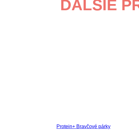
ĎALŠIE P
Protein+ Bravčové párky