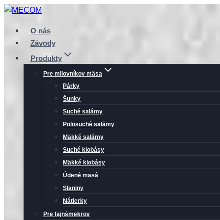
Prejsť
na
O nás
obsah
Závody
Produkty
Pre milovníkov mäsa
Párky
Šunky
Suché salámy
Polosuché salámy
Mäkké salámy
Suché klobásy
Mäkké klobásy
Údené mäsá
Slaniny
Nátierky
Pre fajnšmekrov