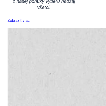
z našej ponuky vyberú naozaj
všetci.
Zobraziť viac