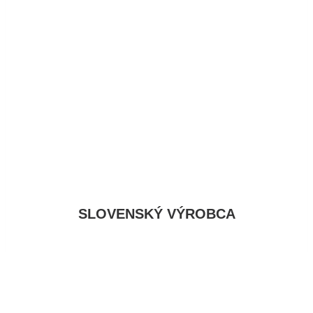
SLOVENSKÝ VÝROBCA
Mäsové špeciality vám prinášame už od roku 1972,
kedy sme spustili do prevádzky prvý mäsokombinát
pod Vihorlatskými vrchmi v Humennom. Dodnes
hrdo reprezentujeme tradíciu výroby mäsa na