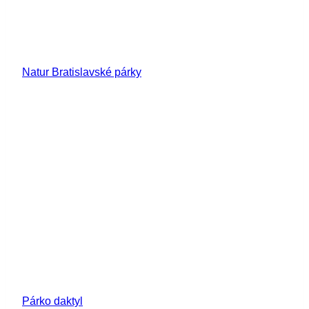
Natur Bratislavské párky
Párko daktyl