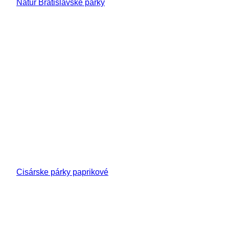
Natur Bratislavské párky
Cisárske párky paprikové