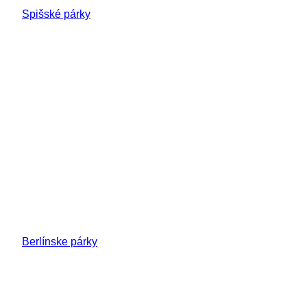
Spišské párky
Berlínske párky