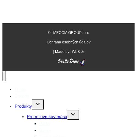
©
| MECOM GROUP s.r.o
Ochrana osobných údajov
| Made by:
WLB
&
O nás
Závody
Prepnutie
Produkty
detskej
ponuky
Prepnutie
Pre milovníkov mäsa
detskej
ponuky
Párky
Šunky
Suché salámy