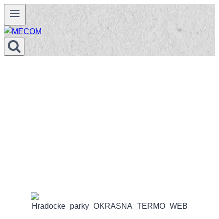
Prejsť
na
obsah