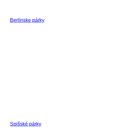
Berlínske párky
Spišské párky