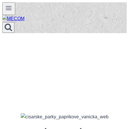
Prejsť
na
obsah