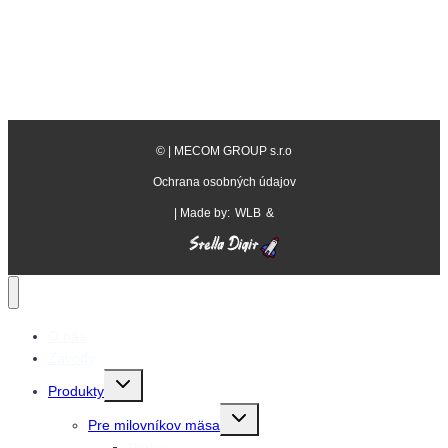
©
| MECOM GROUP s.r.o
Ochrana osobných údajov
| Made by:
WLB
&
O nás
Závody
Prepnutie
Produkty
detskej
ponuky
Prepnutie
Pre milovníkov mäsa
detskej
ponuky