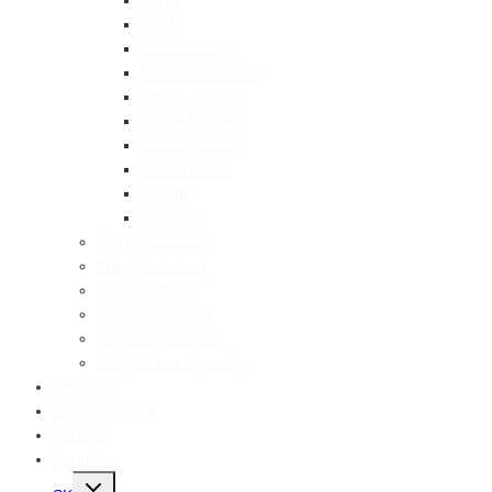
Párky
Šunky
Suché salámy
Polosuché salámy
Mäkké salámy
Suché klobásy
Mäkké klobásy
Údené mäsá
Slaniny
Nátierky
Pre fajnšmekrov
Pre grilmachrov
Mecom snack
Mecom Protein+
Regálové balenia
Zabíjačkové špeciality
Novinky
Zodpovednosť
Kariéra
Kontakty
Prepnutie