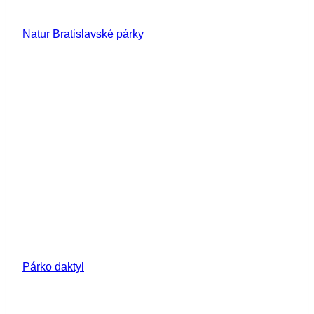
Natur Bratislavské párky
Párko daktyl