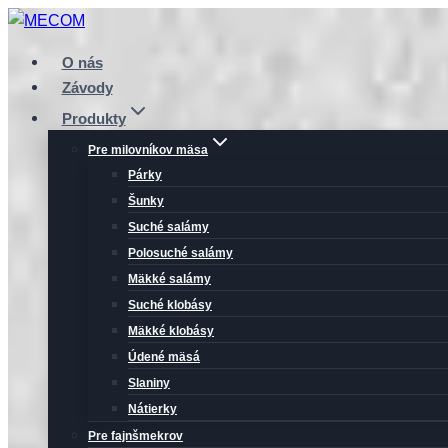
Prejsť
na
O nás
obsah
Závody
Produkty
Pre milovníkov mäsa
Párky
Šunky
Suché salámy
Polosuché salámy
Mäkké salámy
Suché klobásy
Mäkké klobásy
Údené mäsá
Slaniny
Nátierky
Pre fajnšmekrov