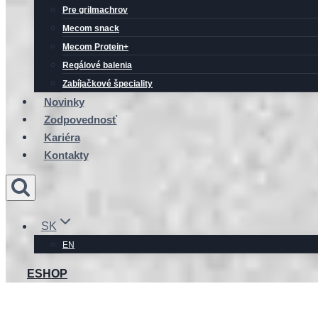
Pre grilmachrov
Mecom snack
Mecom Protein+
Regálové balenia
Zabíjačkové špeciality
Novinky
Zodpovednosť
Kariéra
Kontakty
SK
EN
ESHOP