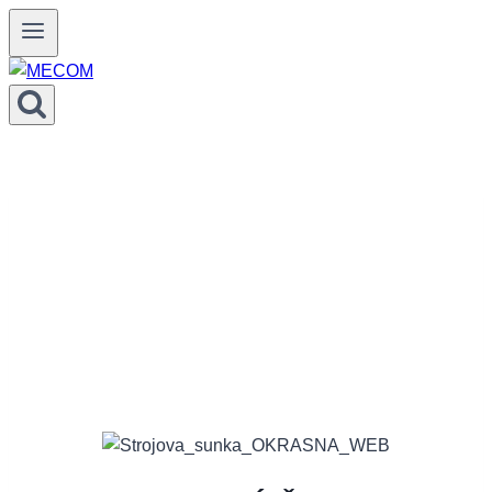
Prejsť
na
obsah