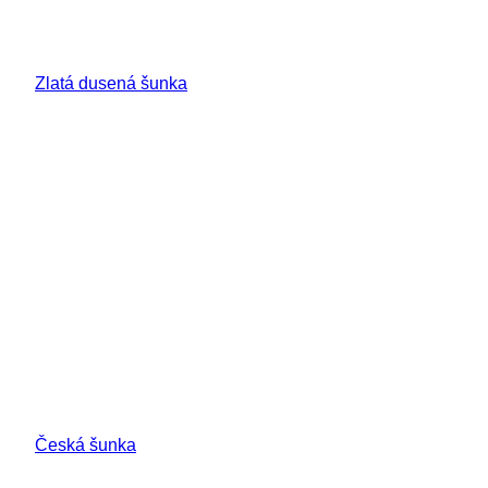
Zlatá dusená šunka
Česká šunka