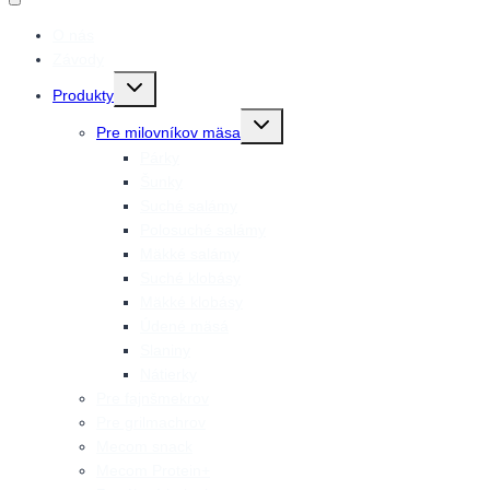
O nás
Závody
Prepnutie
Produkty
detskej
ponuky
Prepnutie
Pre milovníkov mäsa
detskej
ponuky
Párky
Šunky
Suché salámy
Polosuché salámy
Mäkké salámy
Suché klobásy
Mäkké klobásy
Údené mäsá
Slaniny
Nátierky
Pre fajnšmekrov
Pre grilmachrov
Mecom snack
Mecom Protein+