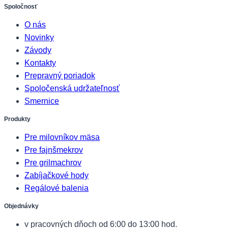
Spoločnosť
O nás
Novinky
Závody
Kontakty
Prepravný poriadok
Spoločenská udržateľnosť
Smernice
Produkty
Pre milovníkov mäsa
Pre fajnšmekrov
Pre grilmachrov
Zabíjačkové hody
Regálové balenia
Objednávky
v pracovných dňoch od 6:00 do 13:00 hod.