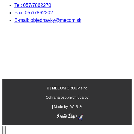
Tel: 057/7862270
Fax: 057/7862202
E-mail: objednavky@mecom.sk
©
| MECOM GROUP s.r.o
Ochrana osobných údajov
| Made by:
WLB
&