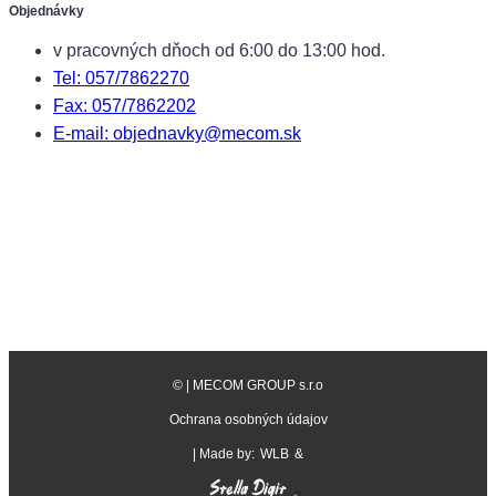
Objednávky
v pracovných dňoch od 6:00 do 13:00 hod.
Tel: 057/7862270
Fax: 057/7862202
E-mail: objednavky@mecom.sk
©
| MECOM GROUP s.r.o
Ochrana osobných údajov
| Made by:
WLB
&