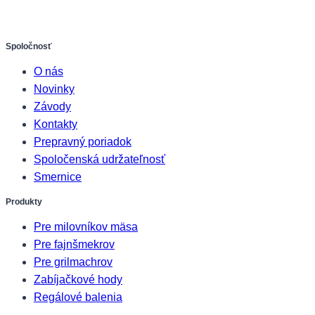
Spoločnosť
O nás
Novinky
Závody
Kontakty
Prepravný poriadok
Spoločenská udržateľnosť
Smernice
Produkty
Pre milovníkov mäsa
Pre fajnšmekrov
Pre grilmachrov
Zabíjačkové hody
Regálové balenia