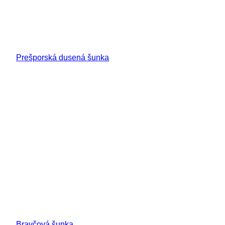
Prešporská dusená šunka
Bravčová šunka