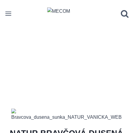
Prejsť
na
obsah