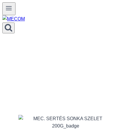
Prejsť
na
obsah