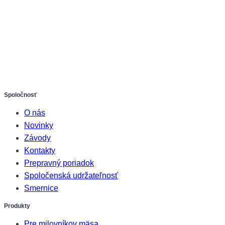
Spoločnosť
O nás
Novinky
Závody
Kontakty
Prepravný poriadok
Spoločenská udržateľnosť
Smernice
Produkty
Pre milovníkov mäsa