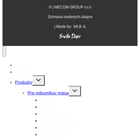
©
| MECOM GROUP s.r.o
Ochrana osobných údajov
| Made by:
WLB
&
O nás
Závody
Prepnutie
Produkty
detskej
ponuky
Prepnutie
Pre milovníkov mäsa
detskej
ponuky
Párky
Šunky
Suché salámy
Polosuché salámy
Mäkké salámy
Suché klobásy