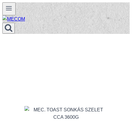
Prejsť
na
obsah