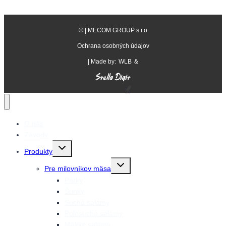
©
| MECOM GROUP s.r.o
Ochrana osobných údajov
| Made by:
WLB
&
O nás
Závody
Prepnutie
Produkty
detskej
ponuky
Prepnutie
Pre milovníkov mäsa
detskej
ponuky
Párky
Šunky
Suché salámy
Polosuché salámy
Mäkké salámy