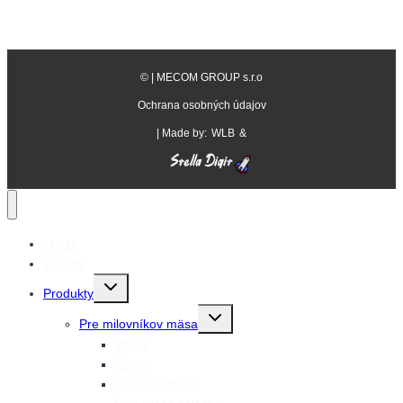
©
| MECOM GROUP s.r.o
Ochrana osobných údajov
| Made by:
WLB
&
O nás
Závody
Prepnutie
Produkty
detskej
ponuky
Prepnutie
Pre milovníkov mäsa
detskej
ponuky
Párky
Šunky
Suché salámy