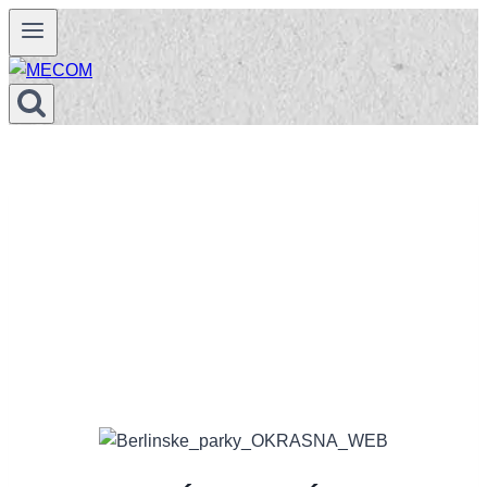
Prejsť
na
obsah