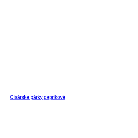
Cisárske párky paprikové