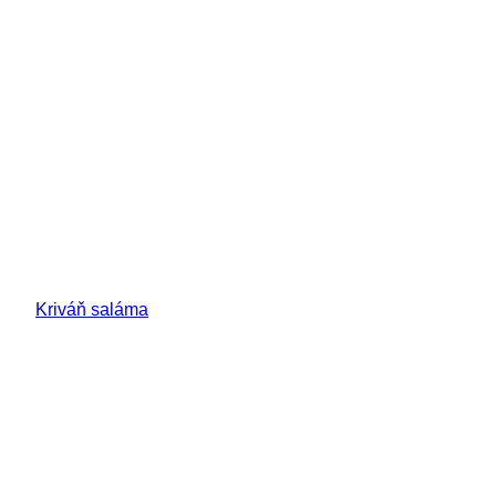
Kriváň saláma