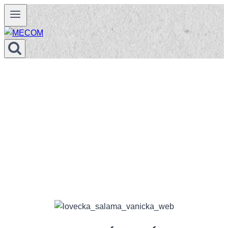
Prejsť
na
obsah