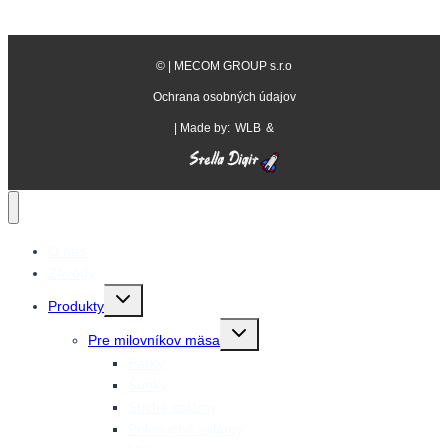
©
| MECOM GROUP s.r.o
Ochrana osobných údajov
| Made by:
WLB
&
O nás
Závody
Prepnutie
Produkty
detskej
ponuky
Prepnutie
Pre milovníkov mäsa
detskej
ponuky
Párky
Šunky
Suché salámy
Polosuché salámy