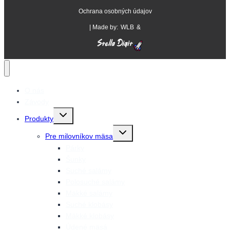
Ochrana osobných údajov
| Made by:
WLB
&
O nás
Závody
Prepnutie
Produkty
detskej
ponuky
Prepnutie
Pre milovníkov mäsa
detskej
ponuky
Párky
Šunky
Suché salámy
Polosuché salámy
Mäkké salámy
Suché klobásy
Mäkké klobásy
Údené mäsá