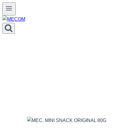
Prejsť
na
obsah