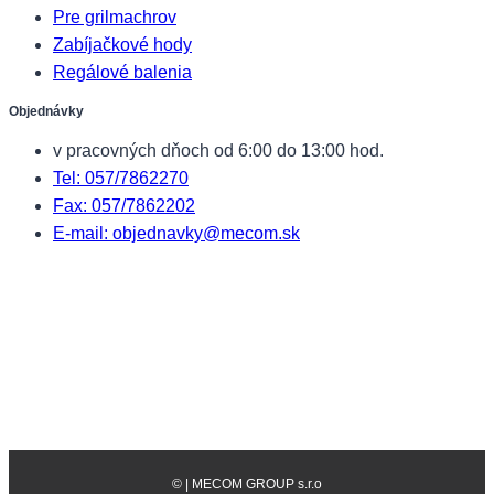
Pre grilmachrov
Zabíjačkové hody
Regálové balenia
Objednávky
v pracovných dňoch od 6:00 do 13:00 hod.
Tel: 057/7862270
Fax: 057/7862202
E-mail: objednavky@mecom.sk
©
| MECOM GROUP s.r.o