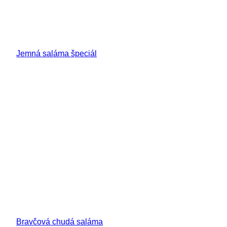
Jemná saláma špeciál
Bravčová chudá saláma