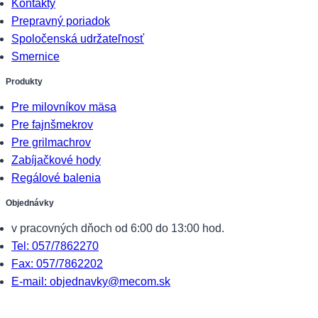
Kontakty
Prepravný poriadok
Spoločenská udržateľnosť
Smernice
Produkty
Pre milovníkov mäsa
Pre fajnšmekrov
Pre grilmachrov
Zabíjačkové hody
Regálové balenia
Objednávky
v pracovných dňoch od 6:00 do 13:00 hod.
Tel: 057/7862270
Fax: 057/7862202
E-mail: objednavky@mecom.sk