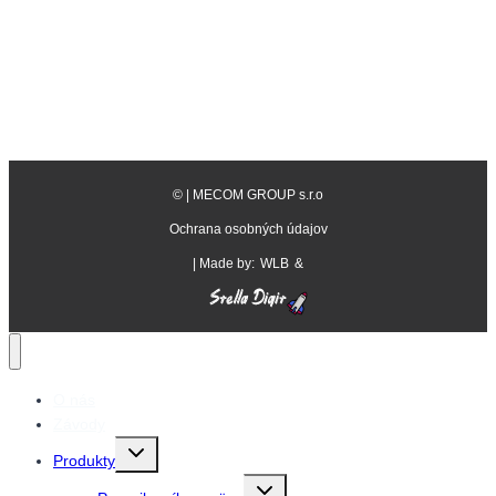
©
| MECOM GROUP s.r.o
Ochrana osobných údajov
| Made by:
WLB
&
O nás
Závody
Prepnutie
Produkty
detskej
ponuky
Prepnutie