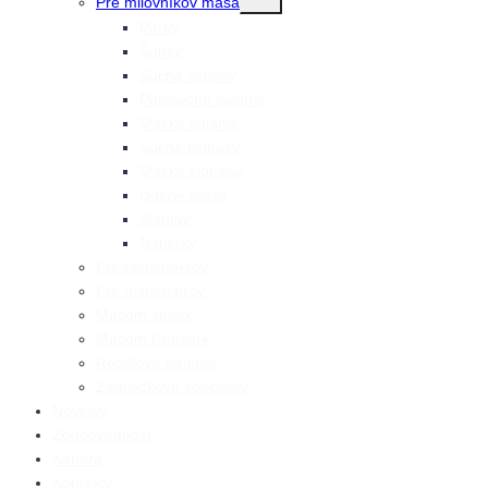
Pre milovníkov mäsa
detskej
ponuky
Párky
Šunky
Suché salámy
Polosuché salámy
Mäkké salámy
Suché klobásy
Mäkké klobásy
Údené mäsá
Slaniny
Nátierky
Pre fajnšmekrov
Pre grilmachrov
Mecom snack
Mecom Protein+
Regálové balenia
Zabíjačkové špeciality
Novinky
Zodpovednosť
Kariéra
Kontakty