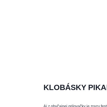
KLOBÁSKY PIKA
Aj z obyčajnej grilovačky je zrazu festi