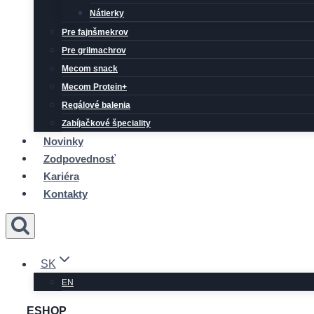
Nátierky
Pre fajnšmekrov
Pre grilmachrov
Mecom snack
Mecom Protein+
Regálové balenia
Zabíjačkové špeciality
Novinky
Zodpovednosť
Kariéra
Kontakty
SK
EN
ESHOP