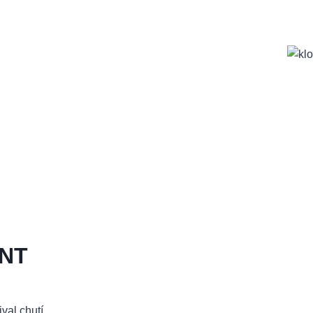
NT
val chutí.