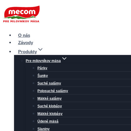
Prejsť
na
obsah
O nás
Závody
Produkty
Pre milovníkov mäsa
Párky
Šunky
Suché salámy
Polosuché salámy
Mäkké salámy
Suché klobásy
Mäkké klobásy
Údené mäsá
Slaniny