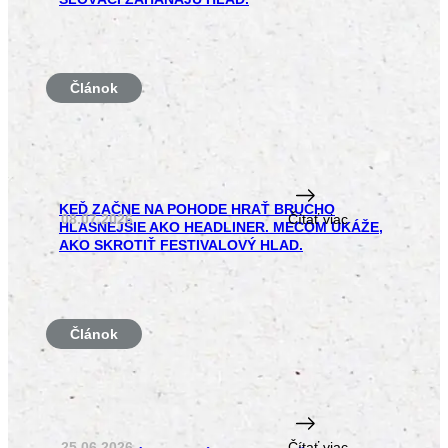
Článok
KEĎ ZAČNE NA POHODE HRAŤ BRUCHO
08.07.2026
Čítať viac
HLASNEJŠIE AKO HEADLINER. MECOM UKÁŽE,
AKO SKROTIŤ FESTIVALOVÝ HLAD.
Článok
25.06.2026
Čítať viac