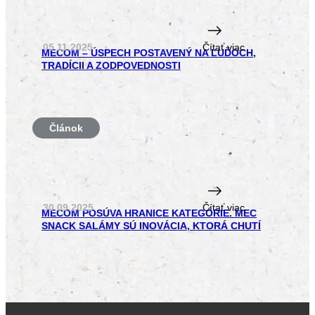
05.11.2025
Čítať viac
MECOM – ÚSPECH POSTAVENÝ NA ĽUĎOCH,
TRADÍCII A ZODPOVEDNOSTI
Článok
30.09.2025
Čítať viac
MECOM POSÚVA HRANICE KATEGÓRIE. MEC
SNACK SALÁMY SÚ INOVÁCIA, KTORÁ CHUTÍ