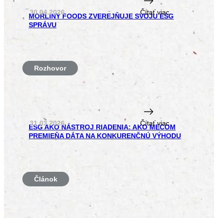
30.04.2026
Čítať viac
MORLINY FOODS ZVEREJŇUJE SVOJU ESG
SPRÁVU
Rozhovor
31.03.2026
Čítať viac
ESG AKO NÁSTROJ RIADENIA: AKO MECOM
PREMIEŇA DÁTA NA KONKURENČNÚ VÝHODU
Článok