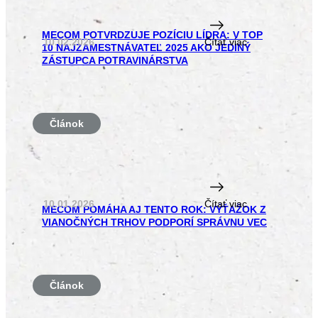
MECOM POTVRDZUJE POZÍCIU LÍDRA: V TOP
10.02.2026
Čítať viac
10 NAJZAMESTNÁVATEĽ 2025 AKO JEDINÝ
ZÁSTUPCA POTRAVINÁRSTVA
Článok
10.01.2026
Čítať viac
MECOM POMÁHA AJ TENTO ROK: VÝŤAŽOK Z
VIANOČNÝCH TRHOV PODPORÍ SPRÁVNU VEC
Článok