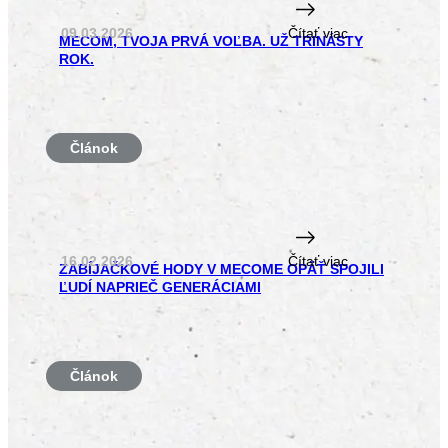
09.03.2026
Čítať viac
MECOM, TVOJA PRVÁ VOĽBA. UŽ TRINÁSTY
ROK.
Článok
16.02.2026
Čítať viac
ZABÍJAČKOVÉ HODY V MECOME OPÄŤ SPOJILI
ĽUDÍ NAPRIEČ GENERÁCIAMI
Článok