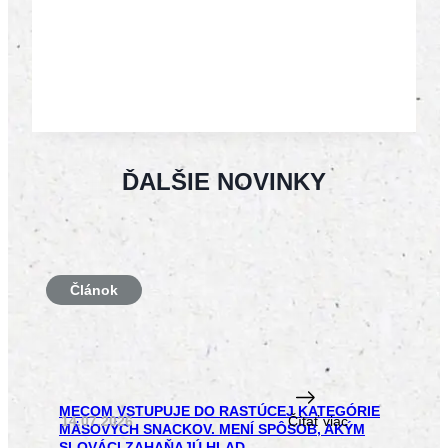
ĎALŠIE NOVINKY
Článok
MECOM VSTUPUJE DO RASTÚCEJ KATEGÓRIE
14.07.2026
Čítať viac
MÄSOVÝCH SNACKOV. MENÍ SPÔSOB, AKÝM
SLOVÁCI ZAHAŇAJÚ HLAD.