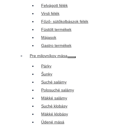
Felvágott félék
Virsli félék
Főző- sütőkolbászok félék
Füstölt termékek
Májasok
Gastro termékek
Pre milovníkov mäsa
Toggle
child
Párky
menu
Šunky
Suché salámy
Polosuché salámy
Mäkké salámy
Suché klobásy
Mäkké klobásy
Údené mäsá