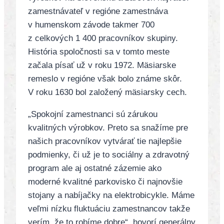
zamestnávateľ v regióne zamestnáva
v humenskom závode takmer 700
z celkových 1 400 pracovníkov skupiny.
História spoločnosti sa v tomto meste
začala písať už v roku 1972. Mäsiarske
remeslo v regióne však bolo známe skôr.
V roku 1630 bol založený mäsiarsky cech.
„Spokojní zamestnanci sú zárukou
kvalitných výrobkov. Preto sa snažíme pre
našich pracovníkov vytvárať tie najlepšie
podmienky, či už je to sociálny a zdravotný
program ale aj ostatné zázemie ako
moderné kvalitné parkovisko či najnovšie
stojany a nabíjačky na elektrobicykle. Máme
veľmi nízku fluktuáciu zamestnancov takže
verím, že to robíme dobre“, hovorí generálny