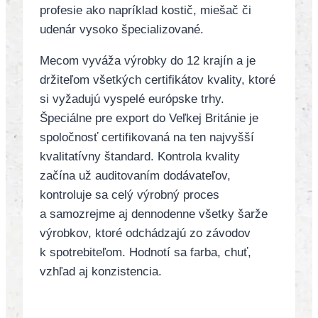
profesie ako napríklad kostič, miešač či
udenár vysoko špecializované.
Mecom vyváža výrobky do 12 krajín a je
držiteľom všetkých certifikátov kvality, ktoré
si vyžadujú vyspelé európske trhy.
Špeciálne pre export do Veľkej Británie je
spoločnosť certifikovaná na ten najvyšší
kvalitatívny štandard. Kontrola kvality
začína už auditovaním dodávateľov,
kontroluje sa celý výrobný proces
a samozrejme aj dennodenne všetky šarže
výrobkov, ktoré odchádzajú zo závodov
k spotrebiteľom. Hodnotí sa farba, chuť,
vzhľad aj konzistencia.