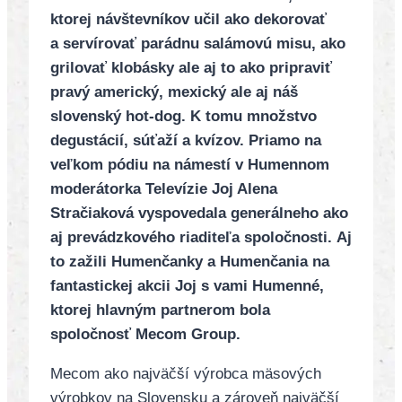
ktorej návštevníkov učil ako dekorovať
a servírovať parádnu salámovú misu, ako
grilovať klobásky ale aj to ako pripraviť
pravý americký, mexický ale aj náš
slovenský hot-dog. K tomu množstvo
degustácií, súťaží a kvízov. Priamo na
veľkom pódiu na námestí v Humennom
moderátorka Televízie Joj Alena
Stračiaková vyspovedala generálneho ako
aj prevádzkového riaditeľa spoločnosti.
Aj
to zažili Humenčanky a Humenčania na
fantastickej akcii Joj s vami Humenné,
ktorej hlavným partnerom bola
spoločnosť Mecom Group.
Mecom ako najväčší výrobca mäsových
výrobkov na Slovensku a zároveň najväčší