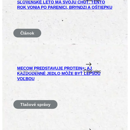
SLOVENSKÉ LETO MÁ SVOJU CHUŤ. TENTO
ROK VONIA PO PARENICI, BRYNDZI A OŠTIEPKU
Článok
MECOM PREDSTAVUJE PROTEIN+: AJ
16.06.2026
Čítať viac
KAŽDODENNÉ JEDLO MÔŽE BYŤ LEPŠOU
VOĽBOU
Tlačové správy