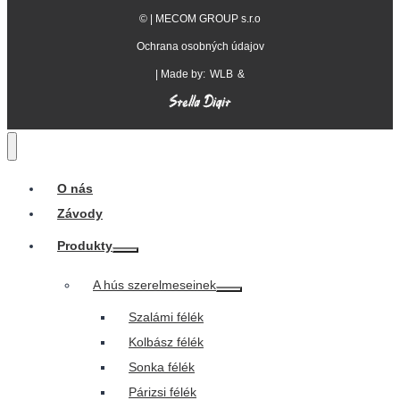
©
| MECOM GROUP s.r.o
Ochrana osobných údajov
| Made by:
WLB
&
O nás
Závody
Produkty
Toggle
child
menu
A hús szerelmeseinek
Toggle
child
Szalámi félék
menu
Kolbász félék
Sonka félék
Párizsi félék