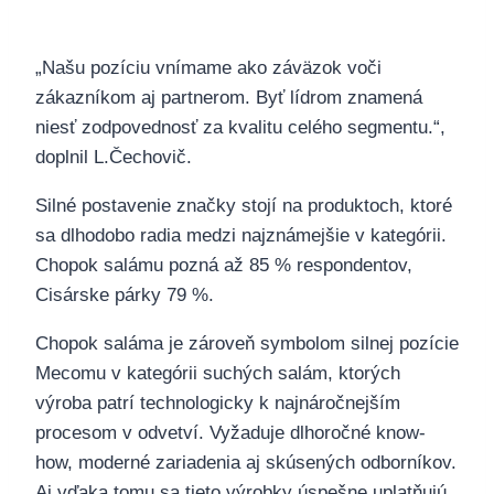
„Našu pozíciu vnímame ako záväzok voči
zákazníkom aj partnerom. Byť lídrom znamená
niesť zodpovednosť za kvalitu celého segmentu.“,
doplnil L.Čechovič.
Silné postavenie značky stojí na produktoch, ktoré
sa dlhodobo radia medzi najznámejšie v kategórii.
Chopok salámu pozná až 85 % respondentov,
Cisárske párky 79 %.
Chopok saláma je zároveň symbolom silnej pozície
Mecomu v kategórii suchých salám, ktorých
výroba patrí technologicky k najnáročnejším
procesom v odvetví. Vyžaduje dlhoročné know-
how, moderné zariadenia aj skúsených odborníkov.
Aj vďaka tomu sa tieto výrobky úspešne uplatňujú