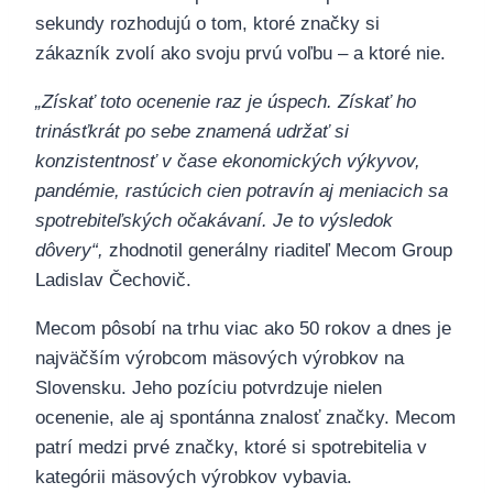
sekundy rozhodujú o tom, ktoré značky si
zákazník zvolí ako svoju prvú voľbu – a ktoré nie.
„Získať toto ocenenie raz je úspech. Získať ho
trinásťkrát po sebe znamená udržať si
konzistentnosť v čase ekonomických výkyvov,
pandémie, rastúcich cien potravín aj meniacich sa
spotrebiteľských očakávaní. Je to výsledok
dôvery“,
zhodnotil generálny riaditeľ Mecom Group
Ladislav Čechovič.
Mecom pôsobí na trhu viac ako 50 rokov a dnes je
najväčším výrobcom mäsových výrobkov na
Slovensku. Jeho pozíciu potvrdzuje nielen
ocenenie, ale aj spontánna znalosť značky. Mecom
patrí medzi prvé značky, ktoré si spotrebitelia v
kategórii mäsových výrobkov vybavia.