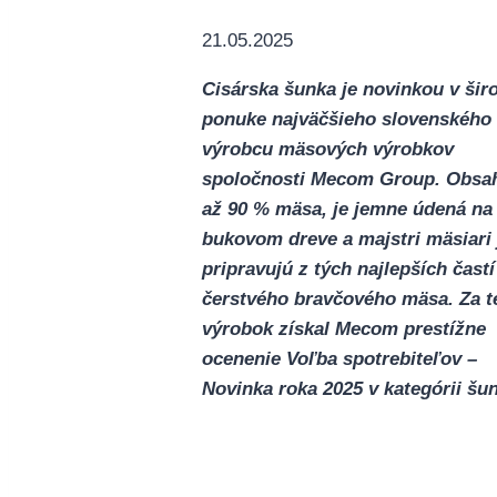
21.05.2025
Cisárska šunka je novinkou v šir
ponuke najväčšieho slovenského
výrobcu mäsových výrobkov
spoločnosti Mecom Group. Obsa
až 90 % mäsa, je jemne údená na
bukovom dreve a majstri mäsiari 
pripravujú z tých najlepších častí
čerstvého bravčového mäsa. Za t
výrobok získal Mecom prestížne
ocenenie Voľba spotrebiteľov –
Novinka roka 2025 v kategórii šun