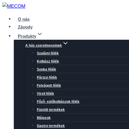
Skip
to
O nás
content
Závody
Produkty
A hús szerelmeseinek
Szalámi félék
Kolbász félék
Sonka félék
Párizsi félék
Felvágott félék
Virsli félék
Főző- sütőkolbászok félék
Füstölt termékek
Májasok
Gastro termékek