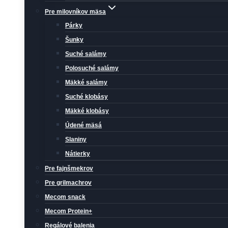
Pre milovníkov mäsa
Párky
Šunky
Suché salámy
Polosuché salámy
Mäkké salámy
Suché klobásy
Mäkké klobásy
Údené mäsá
Slaniny
Nátierky
Pre fajnšmekrov
Pre grilmachrov
Mecom snack
Mecom Protein+
Regálové balenia