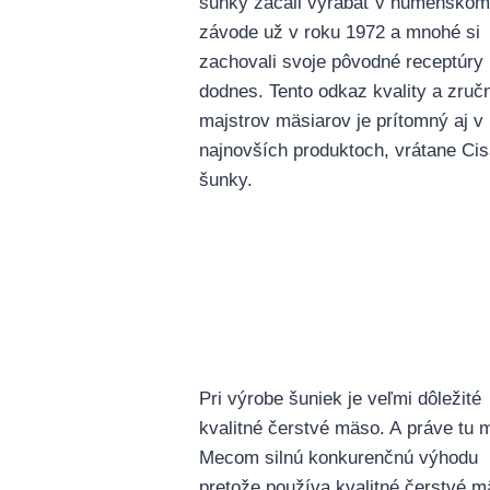
šunky začali vyrábať v humenskom
závode už v roku 1972 a mnohé si
zachovali svoje pôvodné receptúry
dodnes. Tento odkaz kvality a zručn
majstrov mäsiarov je prítomný aj v
najnovších produktoch, vrátane Cis
šunky.
Pri výrobe šuniek je veľmi dôležité
kvalitné čerstvé mäso. A práve tu 
Mecom silnú konkurenčnú výhodu
pretože používa kvalitné čerstvé 