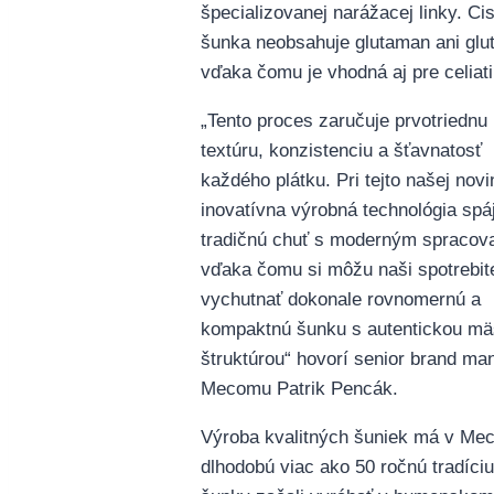
špecializovanej narážacej linky. Ci
šunka neobsahuje glutaman ani glu
vďaka čomu je vhodná aj pre celiati
„Tento proces zaručuje prvotriednu
textúru, konzistenciu a šťavnatosť
každého plátku. Pri tejto našej nov
inovatívna výrobná technológia spá
tradičnú chuť s moderným spracov
vďaka čomu si môžu naši spotrebite
vychutnať dokonale rovnomernú a
kompaktnú šunku s autentickou m
štruktúrou“ hovorí senior brand ma
Mecomu Patrik Pencák.
Výroba kvalitných šuniek má v Me
dlhodobú viac ako 50 ročnú tradíciu