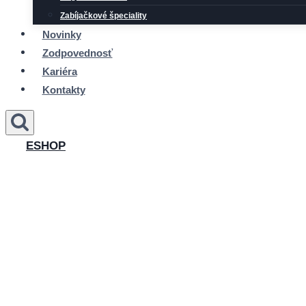
Zabíjačkové špeciality
Novinky
Zodpovednosť
Kariéra
Kontakty
ESHOP