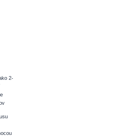
ako 2-
í
je
ov
kusu
mocou