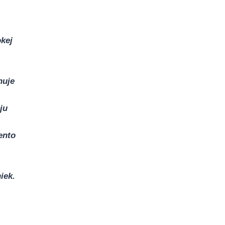
okej
huje
ju
ento
iek.