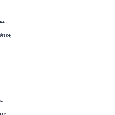
osti
árskej
má
mäso