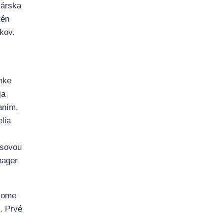
sárska
tén
kov.
inke
ja
aním,
lia
äsovou
nager
come
. Prvé