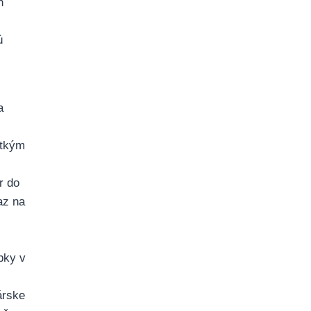
h
ú
a
etkým
r do
az na
bky v
árske