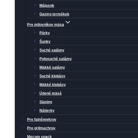
Májasok
Gastro termékek
Pre milovníkov mäsa
Párky
Šunky
Suché salámy
Polosuché salámy
Mäkké salámy
Suché klobásy
Mäkké klobásy
Údené mäsá
Slaniny
Nátierky
Pre fajnšmekrov
Pre grilmachrov
Mecom snack