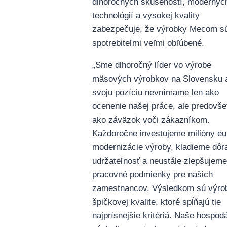
dlhoročných skúseností, modernýc
technológií a vysokej kvality
zabezpečuje, že výrobky Mecom s
spotrebiteľmi veľmi obľúbené.
„Sme dlhoročný líder vo výrobe
mäsových výrobkov na Slovensku 
svoju pozíciu nevnímame len ako
ocenenie našej práce, ale predovš
ako záväzok voči zákazníkom.
Každoročne investujeme milióny eu
modernizácie výroby, kladieme dôr
udržateľnosť a neustále zlepšujeme
pracovné podmienky pre našich
zamestnancov. Výsledkom sú výro
špičkovej kvalite, ktoré spĺňajú tie
najprísnejšie kritériá. Naše hospod