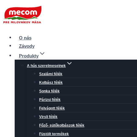
Skip
to
content
O nás
Závody
Produkty
A hús szerelmeseinek
Szalámi félék
Kolbász félék
Sonka félék
Párizsi félék
Felvágott félék
Virsli félék
Főző- sütőkolbászok félék
Füstölt termékek