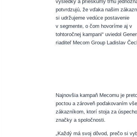
výsledky a prieskumy trhu jednozn
potvrdzujú, že vďaka našim zákaz
si udržujeme vedúce postavenie
v segmente, o čom hovoríme aj v
tohtoročnej kampani“ uviedol Gener
riaditeľ Mecom Group Ladislav Čec
Najnovšia kampaň Mecomu je preto
poctou a zároveň poďakovaním vš
zákazníkom, ktorí stoja za úspech
značky a spoločnosti.
„Každý má svoj dôvod, prečo si vy