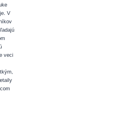
uke
je. V
níkov
hľadajú
om
ú
e veci
tkým,
etaily
ecom