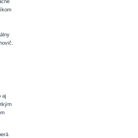
ačne
níkom
álny
hovič.
 aj
etkým
om
berá