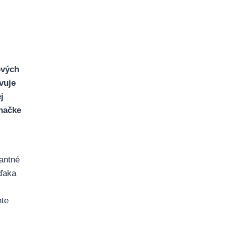
ových
vuje
j
značke
antné
ďaka
nte