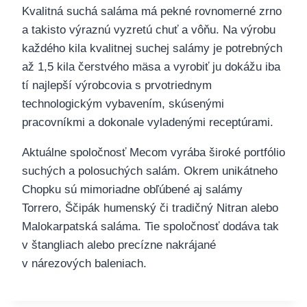
Kvalitná suchá saláma má pekné rovnomerné zrno
a takisto výraznú vyzretú chuť a vôňu. Na výrobu
každého kila kvalitnej suchej salámy je potrebných
až 1,5 kila čerstvého mäsa a vyrobiť ju dokážu iba
tí najlepší výrobcovia s prvotriednym
technologickým vybavením, skúsenými
pracovníkmi a dokonale vyladenými receptúrami.
Aktuálne spoločnosť Mecom vyrába široké portfólio
suchých a polosuchých salám. Okrem unikátneho
Chopku sú mimoriadne obľúbené aj salámy
Torrero, Ščipák humenský či tradičný Nitran alebo
Malokarpatská saláma. Tie spoločnosť dodáva tak
v štangliach alebo precízne nakrájané
v nárezových baleniach.