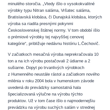
minulého storočia. „Vtedy išlo o vysokokvalitné
výrobky typu Nitran saláma, Vršatec saláma,
Bratislavská klobása, či Dunajská klobása, ktorých
výroba sa riadila presnými pokynmi
Československej štátnej normy. V tom období išlo
o prémiové výrobky tej najvyššej cenovej
kategórie“, približuje nedávnu históriu L.Čechovič.
V začiatkoch mesačná výroba neprekračovala 10
ton a na ich výrobu postačovali 2 údiarne a 2
sušiarne. Dopyt po trvanlivých výrobkoch
z Humenného neustále rástol a začiatkom nového
milénia v roku 2004 bola v humenskom závode
uvedená do prevádzky samostatná hala
špecializovaná výlučne na výrobu týchto
produktov. Už v tom čase išlo o najmodernejšiu
prevádzku na výrobu suchých salám v strednej