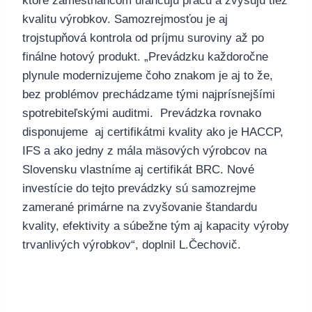
ktoré zamestnancom uľahčujú prácu a zvyšujú tiež
kvalitu výrobkov. Samozrejmosťou je aj
trojstupňová kontrola od príjmu suroviny až po
finálne hotový produkt. „Prevádzku každoročne
plynule modernizujeme čoho znakom je aj to že,
bez problémov prechádzame tými najprísnejšími
spotrebiteľskými auditmi. Prevádzka rovnako
disponujeme aj certifikátmi kvality ako je HACCP,
IFS a ako jedny z mála mäsových výrobcov na
Slovensku vlastníme aj certifikát BRC. Nové
investície do tejto prevádzky sú samozrejme
zamerané primárne na zvyšovanie štandardu
kvality, efektivity a súbežne tým aj kapacity výroby
trvanlivých výrobkov“, doplnil L.Čechovič.