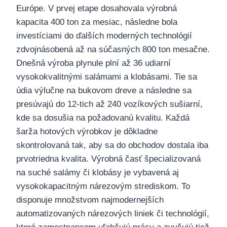
Európe. V prvej etape dosahovala výrobná
kapacita 400 ton za mesiac, následne bola
investíciami do ďalších moderných technológií
zdvojnásobená až na súčasných 800 ton mesačne.
Dnešná výroba plynule plní až 36 udiarní
vysokokvalitnými salámami a klobásami. Tie sa
údia výlučne na bukovom dreve a následne sa
presúvajú do 12-tich až 240 vozíkových sušiarní,
kde sa dosušia na požadovanú kvalitu. Každá
šarža hotových výrobkov je dôkladne
skontrolovaná tak, aby sa do obchodov dostala iba
prvotriedna kvalita. Výrobná časť špecializovaná
na suché salámy či klobásy je vybavená aj
vysokokapacitným nárezovým strediskom. To
disponuje množstvom najmodernejších
automatizovaných nárezových liniek či technológií,