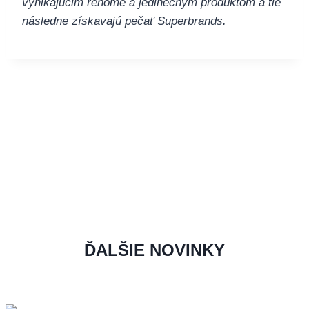
vynikajúcim renomé a jedinečným produktom a tie
následne získavajú pečať Superbrands.
ĎALŠIE NOVINKY