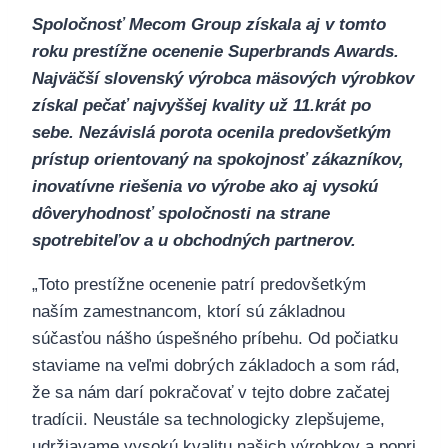
Spoločnosť Mecom Group získala aj v tomto
roku prestížne ocenenie Superbrands Awards.
Najväčší slovenský výrobca mäsových výrobkov
získal pečať najvyššej kvality už 11.krát po
sebe. Nezávislá porota ocenila predovšetkým
prístup orientovaný na spokojnosť zákazníkov,
inovatívne riešenia vo výrobe ako aj vysokú
dôveryhodnosť spoločnosti na strane
spotrebiteľov a u obchodných partnerov.
„Toto prestížne ocenenie patrí predovšetkým
naším zamestnancom, ktorí sú základnou
súčasťou nášho úspešného príbehu. Od počiatku
staviame na veľmi dobrých základoch a som rád,
že sa nám darí pokračovať v tejto dobre začatej
tradícii. Neustále sa technologicky zlepšujeme,
udržiavame vysokú kvalitu našich výrobkov a popri