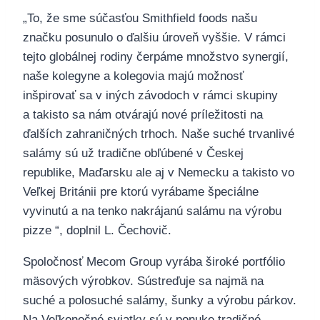
„To, že sme súčasťou Smithfield foods našu
značku posunulo o ďalšiu úroveň vyššie. V rámci
tejto globálnej rodiny čerpáme množstvo synergií,
naše kolegyne a kolegovia majú možnosť
inšpirovať sa v iných závodoch v rámci skupiny
a takisto sa nám otvárajú nové príležitosti na
ďalších zahraničných trhoch. Naše suché trvanlivé
salámy sú už tradične obľúbené v Českej
republike, Maďarsku ale aj v Nemecku a takisto vo
Veľkej Británii pre ktorú vyrábame špeciálne
vyvinutú a na tenko nakrájanú salámu na výrobu
pizze “, doplnil L. Čechovič.
Spoločnosť Mecom Group vyrába široké portfólio
mäsových výrobkov. Sústreďuje sa najmä na
suché a polosuché salámy, šunky a výrobu párkov.
Na Veľkonočné sviatky sú v ponuke tradičné