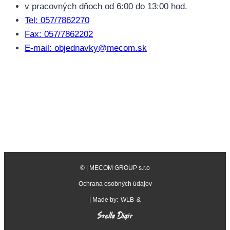
v pracovných dňoch od 6:00 do 13:00 hod.
Tel: 057/7862270
Fax: 057/7862202
E-mail: objednavky@mecom.sk
©
| MECOM GROUP s.r.o
Ochrana osobných údajov
| Made by:
WLB
&