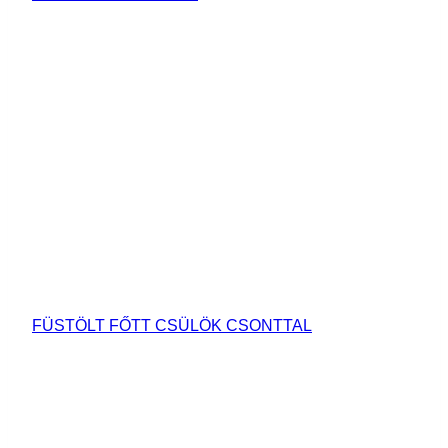
FÜSTÖLT FŐTT CSÜLÖK CSONTTAL