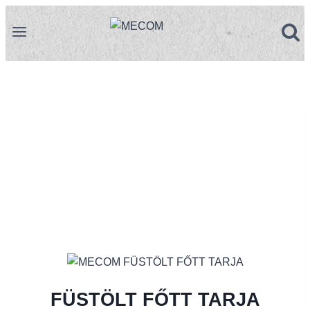
Prejsť
na
obsah
FÜSTÖLT FŐTT TARJA