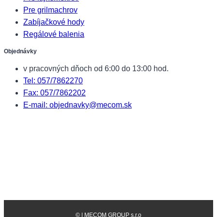
Pre grilmachrov
Zabíjačkové hody
Regálové balenia
Objednávky
v pracovných dňoch od 6:00 do 13:00 hod.
Tel: 057/7862270
Fax: 057/7862202
E-mail: objednavky@mecom.sk
©
| MECOM GROUP s.r.o