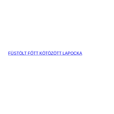
FÜSTÖLT FŐTT KÖTÖZÖTT LAPOCKA