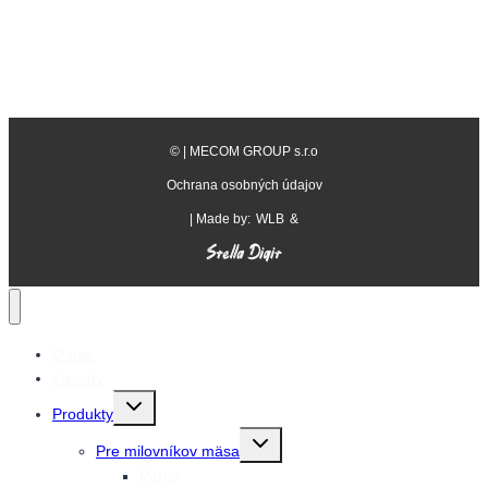
©
| MECOM GROUP s.r.o
Ochrana osobných údajov
| Made by:
WLB
&
O nás
Závody
Prepnutie
Produkty
detskej
ponuky
Prepnutie
Pre milovníkov mäsa
detskej
ponuky
Párky