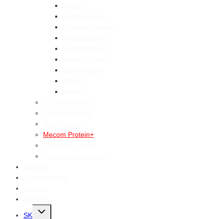
Šunky
Suché salámy
Polosuché salámy
Mäkké salámy
Suché klobásy
Mäkké klobásy
Údené mäsá
Slaniny
Nátierky
Pre fajnšmekrov
Pre grilmachrov
Mecom snack
Mecom Protein+
Regálové balenia
Zabíjačkové špeciality
Novinky
Zodpovednosť
Kariéra
Kontakty
Prepnutie
SK
detskej