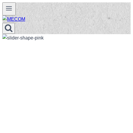
Prejsť
na
obsah