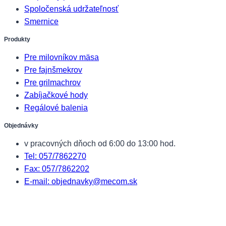
Spoločenská udržateľnosť
Smernice
Produkty
Pre milovníkov mäsa
Pre fajnšmekrov
Pre grilmachrov
Zabíjačkové hody
Regálové balenia
Objednávky
v pracovných dňoch od 6:00 do 13:00 hod.
Tel: 057/7862270
Fax: 057/7862202
E-mail: objednavky@mecom.sk