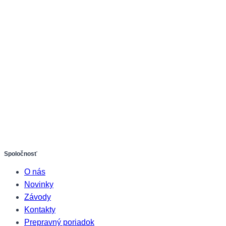
Spoločnosť
O nás
Novinky
Závody
Kontakty
Prepravný poriadok