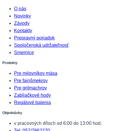
O nás
Novinky
Závody
Kontakty
Prepravný poriadok
Spoločenská udržateľnosť
Smernice
Produkty
Pre milovníkov mäsa
Pre fajnšmekrov
Pre grilmachrov
Zabíjačkové hody
Regálové balenia
Objednávky
v pracovných dňoch od 6:00 do 13:00 hod.
Tel: 057/7862270