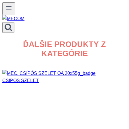
Prejsť
na
obsah
ĎALŠIE PRODUKTY Z
KATEGÓRIE
CSÍPŐS SZELET