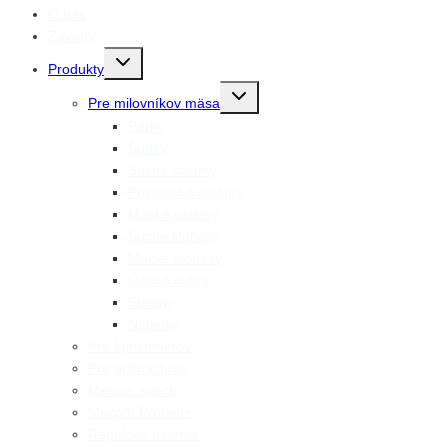
O nás
Závody
Prepnutie
Produkty
detskej
ponuky
Prepnutie
Pre milovníkov mäsa
detskej
ponuky
Párky
Šunky
Suché salámy
Polosuché salámy
Mäkké salámy
Suché klobásy
Mäkké klobásy
Údené mäsá
Slaniny
Nátierky
Pre fajnšmekrov
Pre grilmachrov
Mecom snack
Mecom Protein+
Regálové balenia